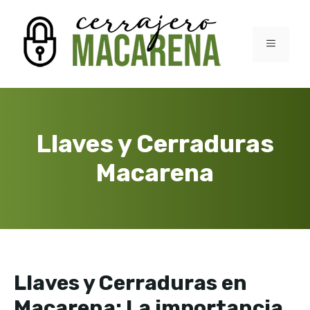
Saltar
al
contenido
MENÚ
Llaves y Cerraduras
Macarena
Llaves y Cerraduras en
Macarena: La importancia